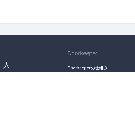
Doorkeeper
、人
Doorkeeperの仕組み
ん
機能
会社概要
料金プラン
主催者ストーリー
ニュース
ブログ