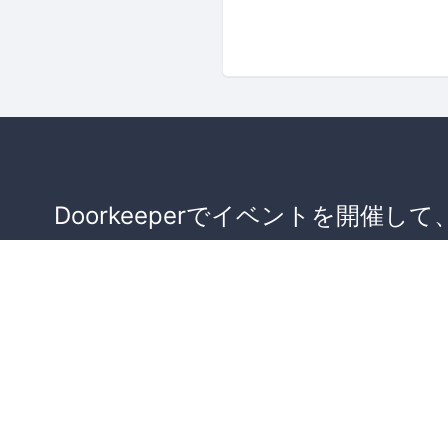
Doorkeeperでイベントを開催して
が集まるコミュニティを作りませ
か？
コミュニティを作ってみる！
詳しくはこちら