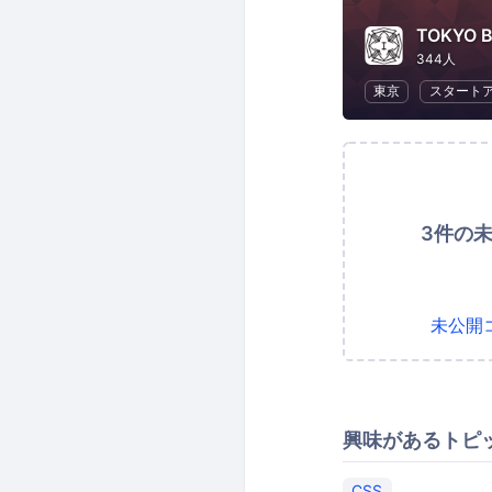
TOKYO 
344人
東京
スタート
3件の
未公開
興味があるトピ
CSS