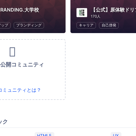
BRANDING.大学校
170人
アップ
ブランディング
キャリア
自己啓発
未公開コミュニティ
コミュニティとは？
ック
HTML5
UX