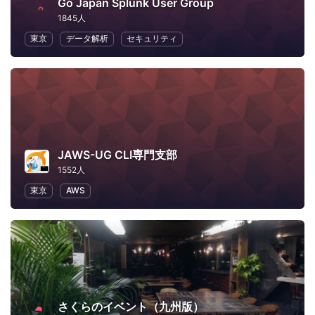
Go Japan Splunk User Group
1845人
東京
データ解析
セキュリティ
JAWS-UG CLI専門支部
1552人
東京
AWS
さくらのイベント（九州版）