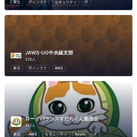
東京
ITインフラ
セキュリティ
IT
JAWS-UG中央線支部
326人
東京
ITインフラ
AWS
ロードバランスすだちくん勉強会
422人
東京
AWS
セキュリティ
Azure
IT