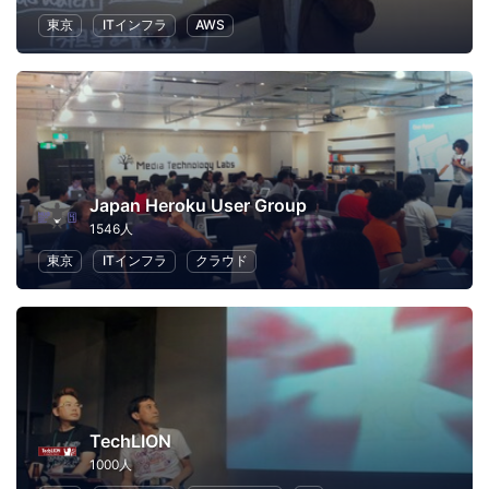
東京
ITインフラ
AWS
Japan Heroku User Group
1546人
東京
ITインフラ
クラウド
TechLION
1000人