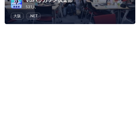
VSハッカソン倶楽部
531人
大阪
.NET