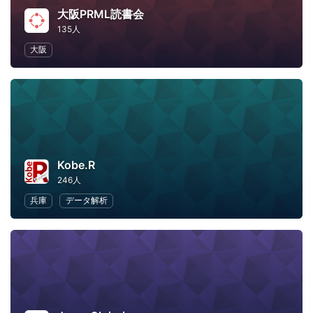
大阪PRML読書会
135人
大阪
Kobe.R
246人
兵庫
データ解析