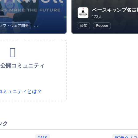
ベースキャンプ名古
172人
ソフトウェア開発
アジャイル
Android
愛知
Web
Pepper
未公開コミュニティ
コミュニティとは？
ック
CMS
ECテクノ