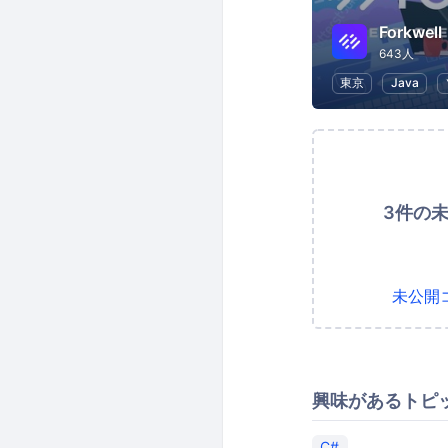
Forkwell
643人
東京
Java
3件の
未公開
興味があるトピ
C#