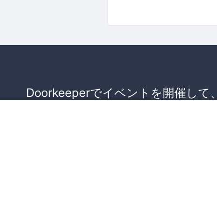
Doorkeeperでイベントを開催して
が集まるコミュニティを作りませ
か？
コミュニティを作ってみる！
詳しくはこちら