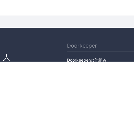
Doorkeeper
、人
Doorkeeperの仕組み
ん
機能
会社概要
料金プラン
主催者ストーリー
ニュース
ブログ