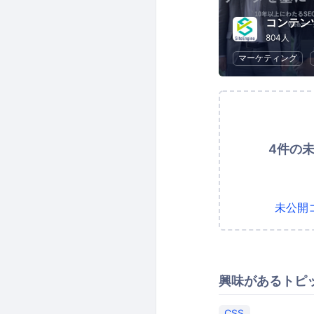
804人
マーケティング
4件の
未公開
興味があるトピ
CSS