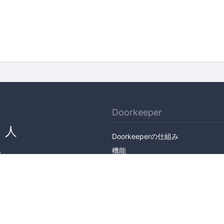
Doorkeeper
、人
Doorkeeperの仕組み
ん
機能
会社概要
料金プラン
主催者ストーリー
ニュース
ブログ