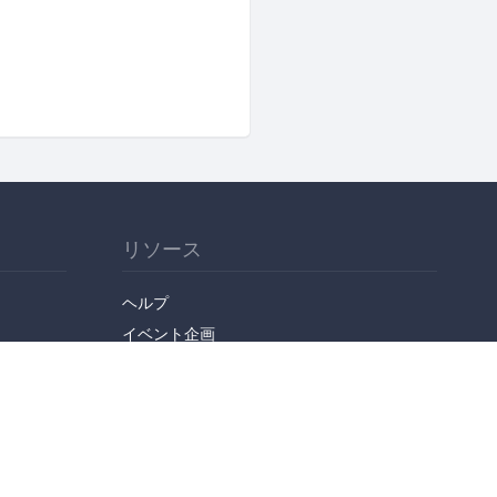
リソース
ヘルプ
イベント企画
勉強会会場
API
人気のトピック
公開されたばかりのイベント