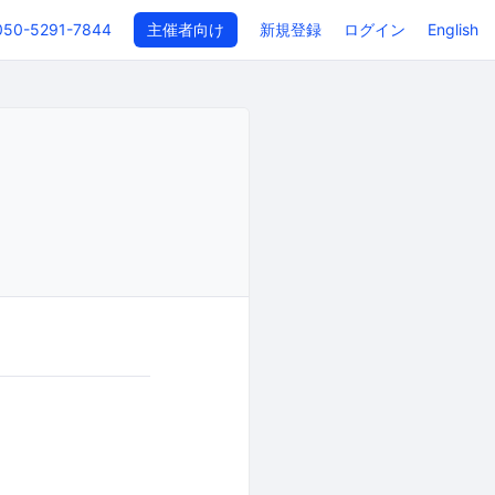
050-5291-7844
主催者向け
新規登録
ログイン
English