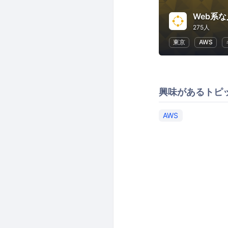
Web系
275人
東京
AWS
興味があるトピ
AWS