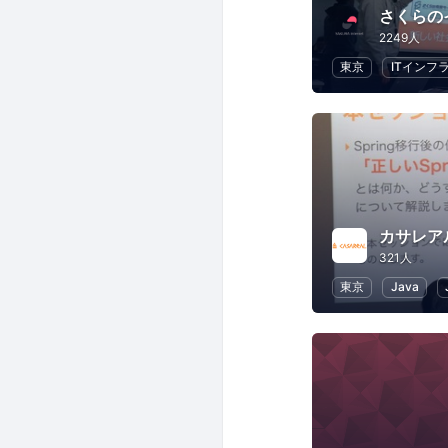
さくらの
2249人
東京
ITインフ
カサレア
321人
東京
Java