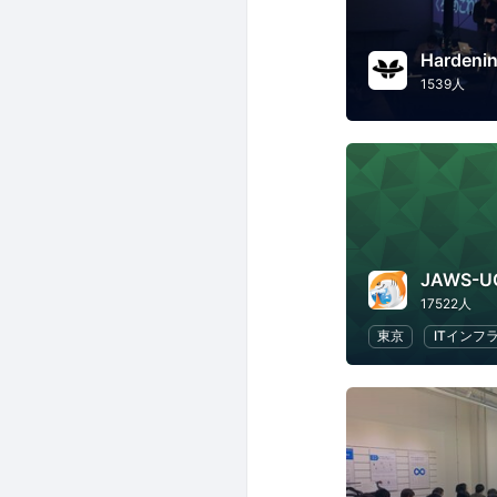
Hardenin
1539人
JAWS-U
17522人
東京
ITインフ