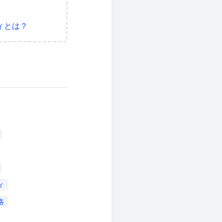
ィとは？
ィ
略