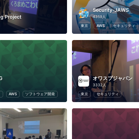
Security-JAWS
g Project
4359人
東京
AWS
セキュリティ
G
オワスプジャパン
3332人
ラ
AWS
ソフトウェア開発
東京
セキュリティ