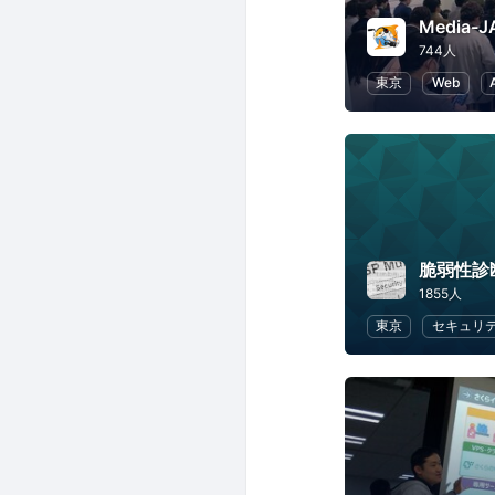
744人
東京
Web
脆弱性診
1855人
東京
セキュリ