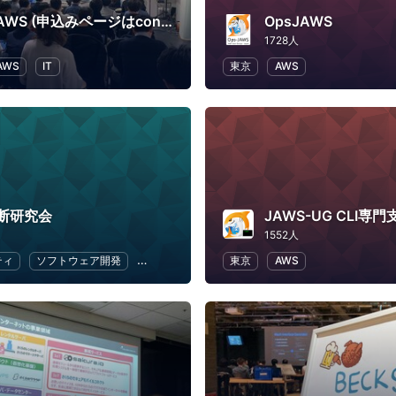
Media-JAWS (申込みページはconnpassに移行しました)
OpsJAWS
1728人
AWS
IT
東京
AWS
断研究会
JAWS-UG CLI専門
1552人
ティ
ソフトウェア開発
オープンソース
東京
Web
AWS
アプリ開発