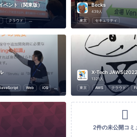
イベント（関東版）
Becks
439人
ラ
クラウド
地域経済と地域社会
DX
東京
セキュリティ
ル
1321人
JavaScript
Web
iOS
Objective-c
東京
AWS
クラウド
F
2件の未公開コミ