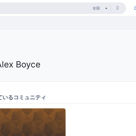
Alex Boyce
ているコミュニティ