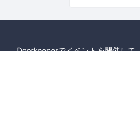
Doorkeeperでイベントを開催して
が集まるコミュニティを作りませ
か？
コミュニティを作ってみる！
詳しくはこちら