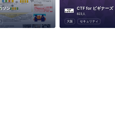
ッカソン
CTF for ビギナーズ
823人
ン
大阪
セキュリティ