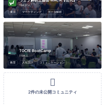
ウェブ解析士協会 WACA【公式】
19437人
東京
マーケティング
データ解析
TOCfE BootCamp
1194人
教育
人生設計
コミュニケーション
2件の未公開コミュニティ