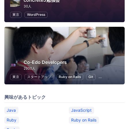
concrete5勉強会
30人
東京
WordPress
Co-Edo Developers
2930人
東京
スタートアップ
Ruby on Rails
Git
プログラミング
興味があるトピック
Java
JavaScript
Ruby
Ruby on Rails