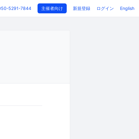
050-5291-7844
主催者向け
新規登録
ログイン
English