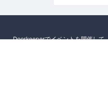
Doorkeeperでイベントを開催して
が集まるコミュニティを作りませ
か？
コミュニティを作ってみる！
詳しくはこちら