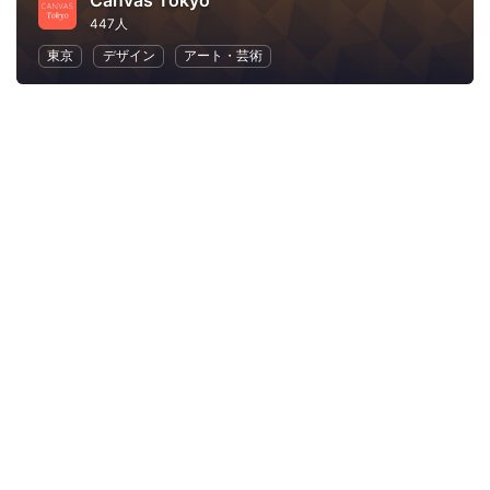
Canvas Tokyo
447人
東京
デザイン
アート・芸術