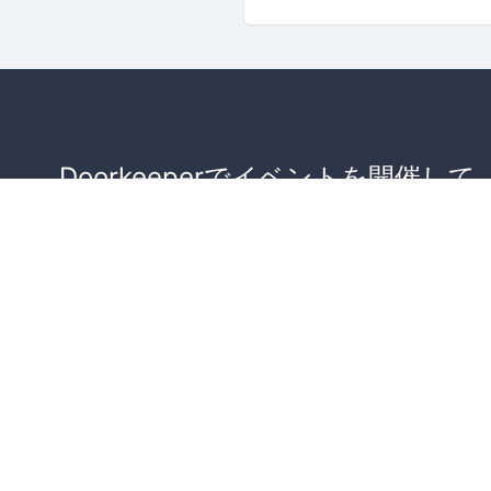
Doorkeeperでイベントを開催して
が集まるコミュニティを作りませ
か？
コミュニティを作ってみる！
詳しくはこちら