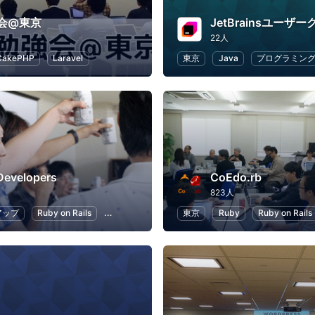
強会@東京
JetBrainsユーザ
22人
CakePHP
Laravel
東京
Java
プログラミン
Developers
CoEdo.rb
823人
アップ
Ruby on Rails
Git
プログラミング
東京
アプリ開発
Ruby
Ruby on Rails