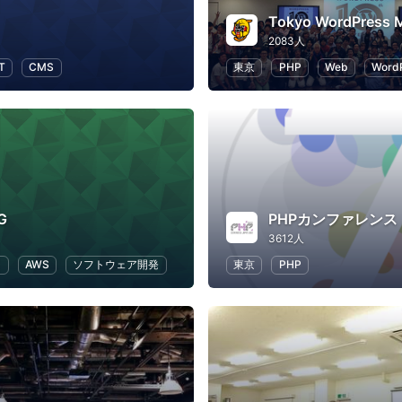
2083人
IT
CMS
東京
PHP
Web
Word
G
PHPカンファレンス
3612人
ラ
AWS
ソフトウェア開発
東京
PHP