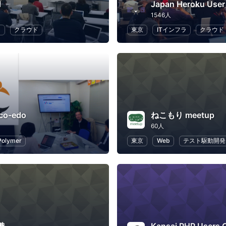
d
Japan Heroku User
1546人
ラ
クラウド
東京
ITインフラ
クラウド
.co-edo
ねこもり meetup
60人
Polymer
東京
Web
テスト駆動開発