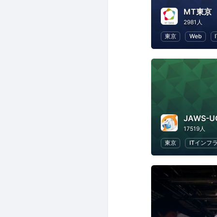
MT東京
2981人
東京
Web
JAWS-U
17519人
東京
ITインフ