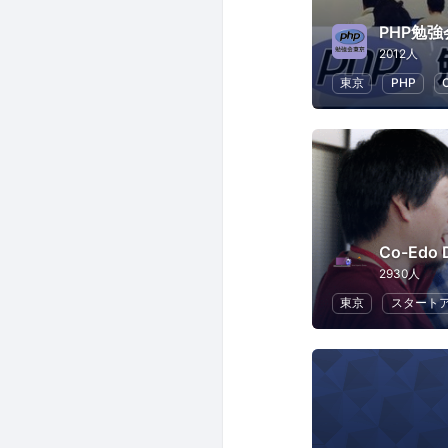
PHP勉
2012人
東京
PHP
Co-Edo 
2930人
東京
スタート