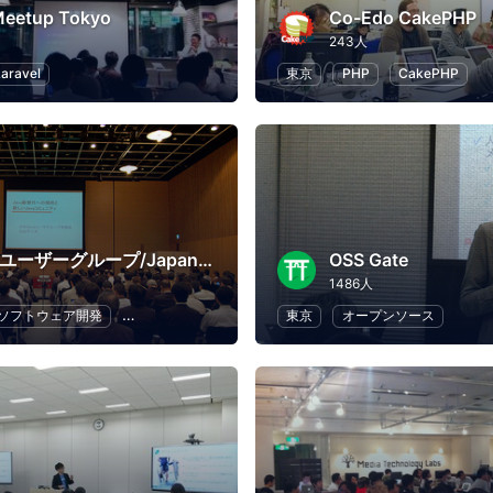
Meetup Tokyo
Co-Edo CakePHP
243人
Laravel
東京
PHP
CakePHP
日本Javaユーザーグループ/Japan Java User Group
OSS Gate
1486人
ソフトウェア開発
プログラミング
IT
東京
オープンソース