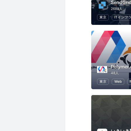
SendGri
2689人
東京
ITインフ
Polymer
48人
東京
Web