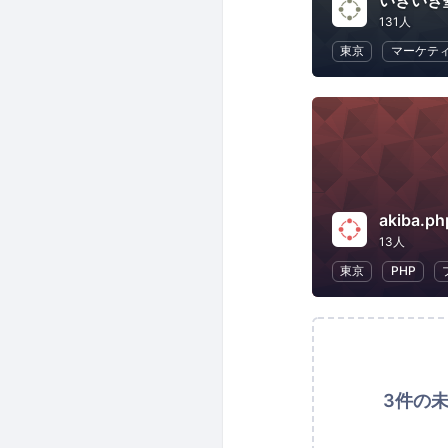
いきいき
131人
東京
マーケテ
akiba.ph
13人
東京
PHP
3件の