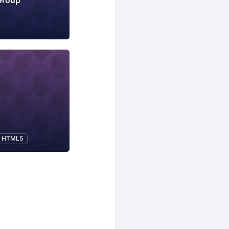
Group
HTML5