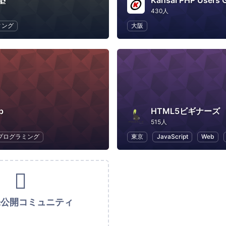
塾
Kansai PHP Users 
430人
ィング
大阪
p
HTML5ビギナーズ
515人
プログラミング
東京
JavaScript
Web
未公開コミュニティ