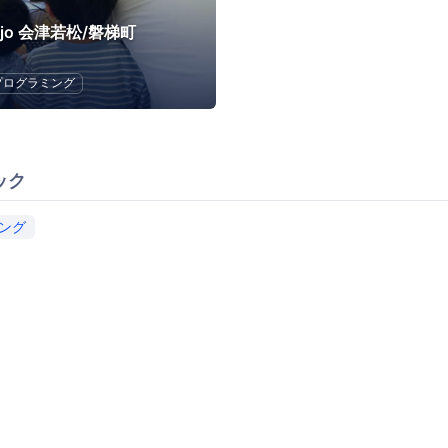
ojo 会津若松/磐梯町
プログラミング
ック
ング