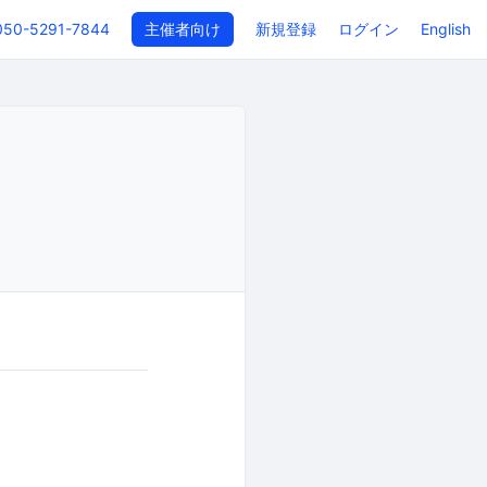
050-5291-7844
主催者向け
新規登録
ログイン
English