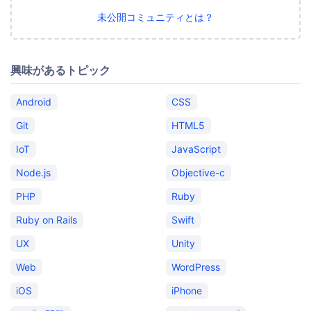
未公開コミュニティとは？
興味があるトピック
Android
CSS
Git
HTML5
IoT
JavaScript
Node.js
Objective-c
PHP
Ruby
Ruby on Rails
Swift
UX
Unity
Web
WordPress
iOS
iPhone