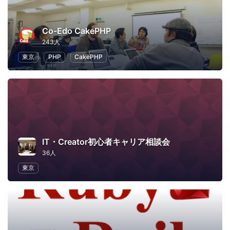
Co-Edo CakePHP
243人
東京
PHP
CakePHP
IT・Creator初心者キャリア相談会
36人
東京