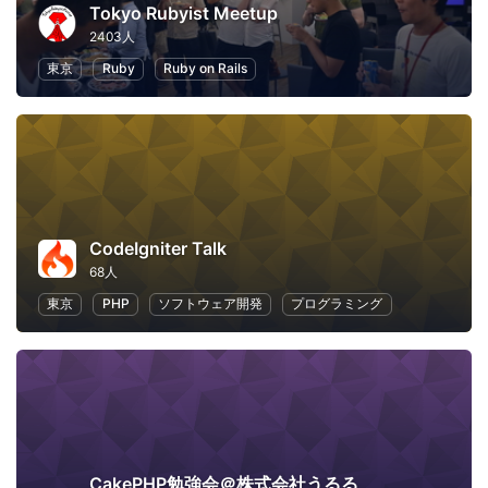
Tokyo Rubyist Meetup
2403人
東京
Ruby
Ruby on Rails
CodeIgniter Talk
68人
東京
PHP
ソフトウェア開発
プログラミング
CakePHP勉強会＠株式会社うるる