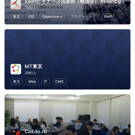
Swiftビギナーズ倶楽部（勉強会） #swiftbg
1000人
東京
iOS
Objective-c
プログラミング
Swift
iPhone
MT東京
2981人
東京
Web
IT
CMS
CoEdo.rb