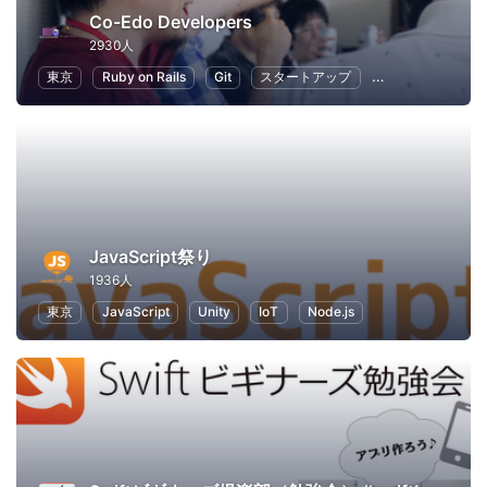
Co-Edo Developers
2930人
東京
Ruby on Rails
Git
スタートアップ
プログラミング
JavaScript祭り
1936人
東京
JavaScript
Unity
IoT
Node.js