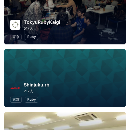
TokyuRubyKaigi
517人
東京
Ruby
Shinjuku.rb
212人
東京
Ruby