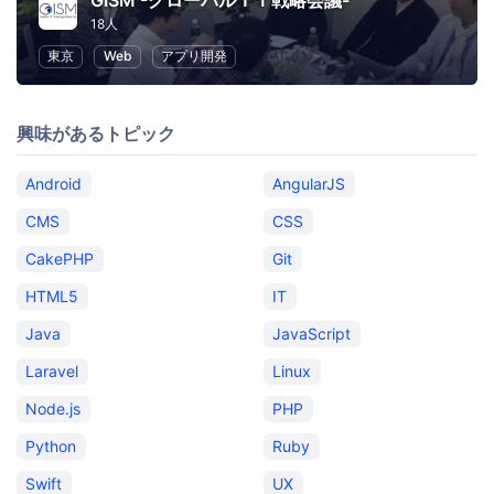
GISM -グローバルＩＴ戦略会議-
18人
東京
Web
アプリ開発
興味があるトピック
Android
AngularJS
CMS
CSS
CakePHP
Git
HTML5
IT
Java
JavaScript
Laravel
Linux
Node.js
PHP
Python
Ruby
Swift
UX