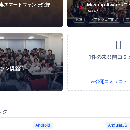
ン専スマートフォン研究部
Mashup Award
3444人
東京
ソフトウェア開発
プ
1件の未公開コミ
カソン倶楽部
未公開コミュニテ
ック
Android
AngularJS