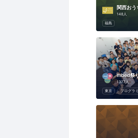
関西おう
148人
福島
mbed祭
1377人
東京
プログラ