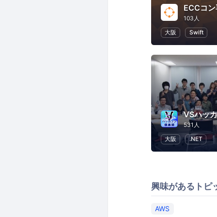
ECCコ
103人
大阪
Swift
VSハッ
531人
大阪
.NET
興味があるトピ
AWS