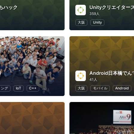
ちハック
Unityクリエイター
359人
大阪
Unity
り
41人
ミング
IoT
C++
オープンソース
大阪
モバイル
Android