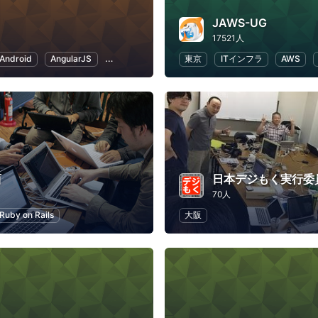
JAWS-UG
17521人
Android
AngularJS
アプリ開発
VR
東京
ITインフラ
AWS
西
日本デジもく実行委
70人
Ruby on Rails
大阪