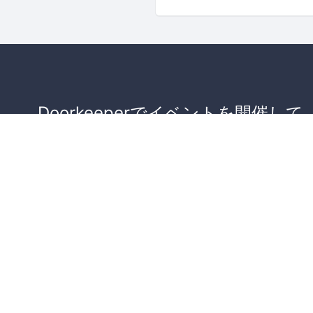
Doorkeeperでイベントを開催して
が集まるコミュニティを作りませ
か？
コミュニティを作ってみる！
詳しくはこちら