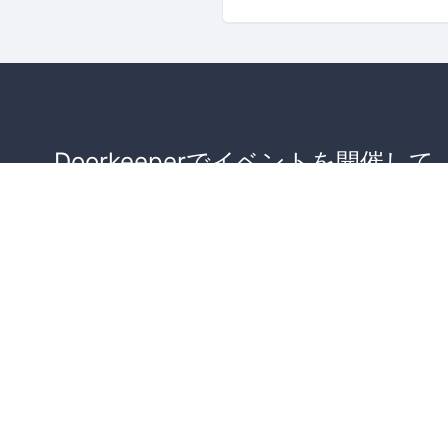
Doorkeeperでイベントを開催して
が集まるコミュニティを作りませ
か？
コミュニティを作ってみる！
詳しくはこちら