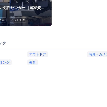
【ドローン免許センター（国家資格）】 登録講習機関（Drone Safety License 千葉流山練習場）
教育
アウトドア
初心者向けプログラミング
写真・カメラ
ック
アウトドア
写真・カメ
ミング
教育