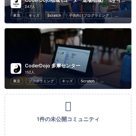
CoderDojo稲城 (コーダー道場稲城) by イナギテック
247人
東京
キッズ
Scratch
子供向けプログラミング
幼児教育・
CoderDojo 多摩センター
152人
東京
プログラミング
キッズ
Scratch
子供向けプログラミ
1件の未公開コミュニティ