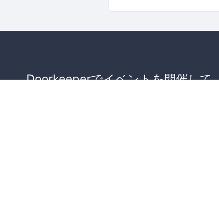
Doorkeeperでイベントを開催して
が集まるコミュニティを作りませ
か？
コミュニティを作ってみる！
詳しくはこちら