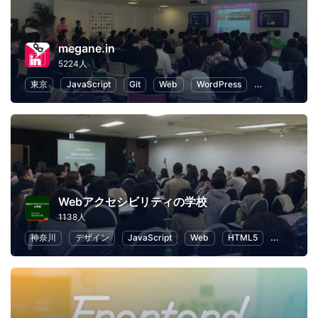
megane.in
5224人
東京
JavaScript
Git
Web
WordPress
プログラミン
Webアクセシビリティの学校
1138人
神奈川
デザイン
JavaScript
Web
HTML5
UX