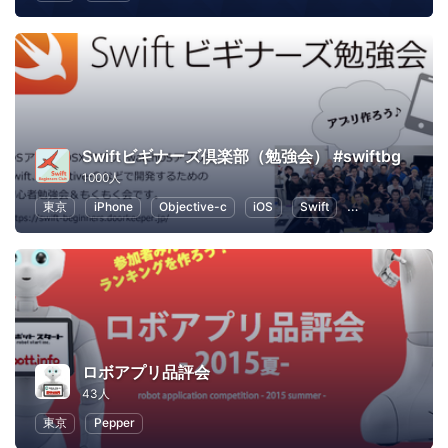
Swiftビギナーズ倶楽部（勉強会） #swiftbg
1000人
東京
iPhone
Objective-c
iOS
Swift
プログラミング
ロボアプリ品評会
43人
東京
Pepper