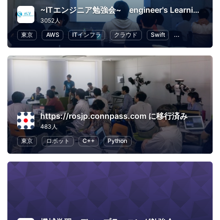
~ITエンジニア勉強会~ engineer's Learning･Vesper
3052人
東京
AWS
ITインフラ
クラウド
Swift
プログラミング
https://rosjp.connpass.com に移行済み
483人
東京
ロボット
C++
Python