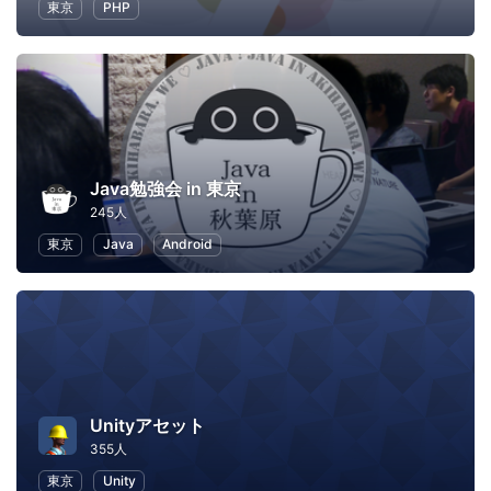
東京
PHP
Java勉強会 in 東京
245人
東京
Java
Android
Unityアセット
355人
東京
Unity