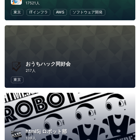
17521人
東京
ITインフラ
AWS
ソフトウェア開発
おうちハック同好会
217人
東京
html5j ロボット部
138人