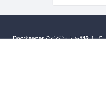
Doorkeeperでイベントを開催して
が集まるコミュニティを作りませ
か？
コミュニティを作ってみる！
詳しくはこちら