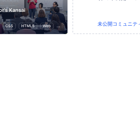
or's Kansai
未公開コミュニテ
CSS
HTML5
Web
UX