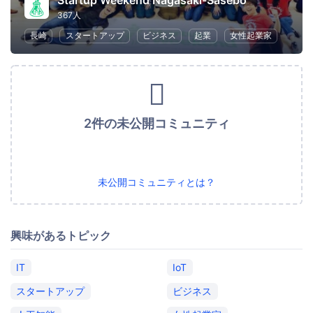
Startup Weekend Nagasaki-Sasebo
367人
長崎
スタートアップ
ビジネス
起業
女性起業家
2件の未公開コミュニティ
未公開コミュニティとは？
興味があるトピック
IT
IoT
スタートアップ
ビジネス