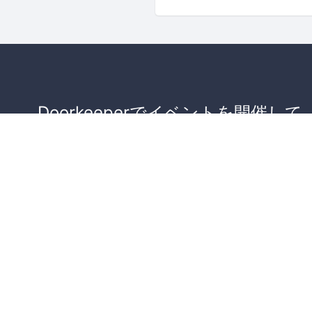
Doorkeeperでイベントを開催して
が集まるコミュニティを作りませ
か？
コミュニティを作ってみる！
詳しくはこちら