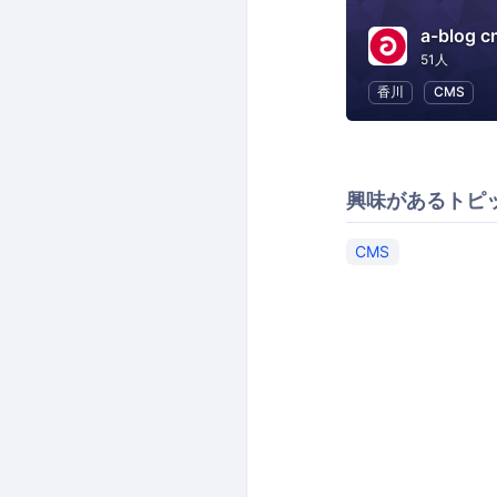
a-blog 
51人
香川
CMS
興味があるトピ
CMS