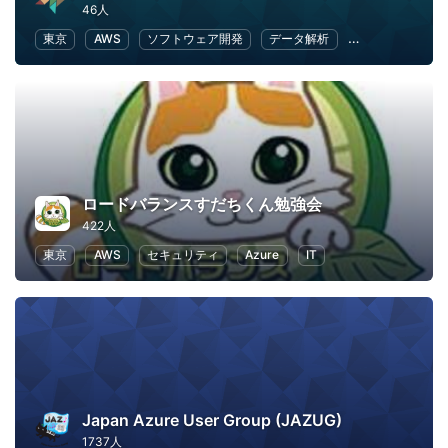
46人
東京
AWS
ソフトウェア開発
データ解析
クラウド
Do
ロードバランスすだちくん勉強会
422人
東京
AWS
セキュリティ
Azure
IT
Japan Azure User Group (JAZUG)
1737人