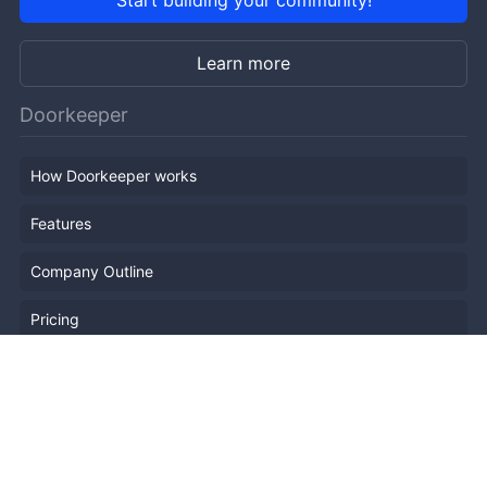
Start building your community!
Learn more
Doorkeeper
How Doorkeeper works
Features
Company Outline
Pricing
News
Blog
Resources