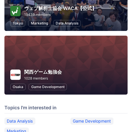
ウェブ解析士協会 WACA【公式】
19439 members
Tokyo
Marketing
Data Analysis
関西ゲーム勉強会
1028 members
Osaka
Game Development
Topics I'm interested in
Data Analysis
Game Development
Marketing