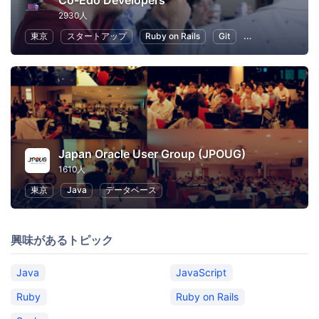
Co-Edo Developers
2930人
東京
スタートアップ
Ruby on Rails
Git
プログラミング
Japan Oracle User Group (JPOUG)
1610人
東京
Java
データベース
興味があるトピック
Java
JavaScript
Ruby
Ruby on Rails