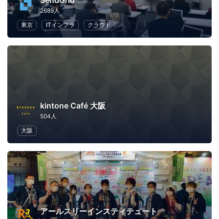
SendGrid
2689人
東京
ITインフラ
クラウド
kintone Café 大阪
504人
大阪
アールスリーインスティテュート