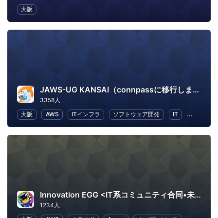
大阪
JAWS-UG KANSAI（connpassに移行しました）
3358人
大阪
AWS
ITインフラ
ソフトウェア開発
IT
IT ソリ
Innovation EGG <IT系コミュニティ合同•未経験者向け勉強会>
1234人