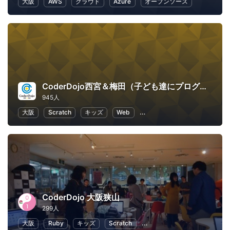
大阪
AWS
クラウド
Azure
オープンソース
CoderDojo西宮＆梅田（子ども達にプログラミングやHTMLコードを教える道場）
945人
大阪
Scratch
キッズ
Web
子供向けプログラミング
CoderDojo 大阪狭山
299人
大阪
Ruby
キッズ
Scratch
子供向けプログラミング