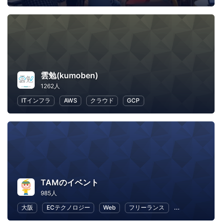
雲勉(kumoben)
1262人
ITインフラ
AWS
クラウド
GCP
TAMのイベント
985人
大阪
ECテクノロジー
Web
フリーランス
ビジネス
E