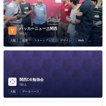
ハッカーニュース関西
510人
大阪
起業
スタートアップ
デザイン
Web
プログラミ
関西DB勉強会
191人
大阪
データベース