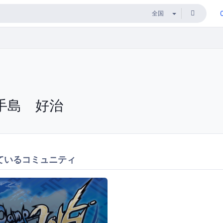
手島 好治
ているコミュニティ