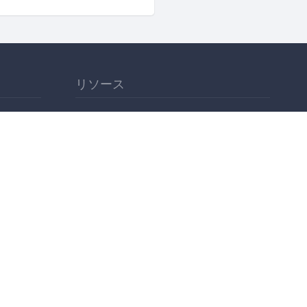
リソース
ヘルプ
イベント企画
勉強会会場
API
人気のトピック
公開されたばかりのイベント