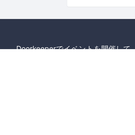
Doorkeeperでイベントを開催して
が集まるコミュニティを作りませ
か？
コミュニティを作ってみる！
詳しくはこちら