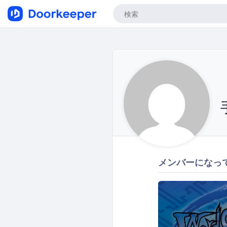
メンバーになっ