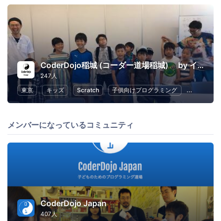
CoderDojo稲城 (コーダー道場稲城) by イナギテック
247人
東京
キッズ
Scratch
子供向けプログラミング
幼児教育・
メンバーになっているコミュニティ
CoderDojo Japan
407人