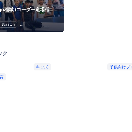
CoderDojo稲城 (コーダー道場稲城) by イナギテック
Scratch
子供向けプログラミング
幼児教育・子供の教育
ック
キッズ
子供向けプ
育