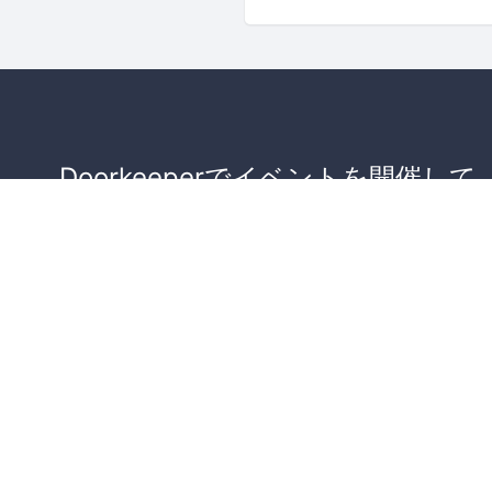
Doorkeeperでイベントを開催して
が集まるコミュニティを作りませ
か？
コミュニティを作ってみる！
詳しくはこちら