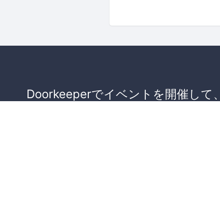
Doorkeeperでイベントを開催して
が集まるコミュニティを作りませ
か？
コミュニティを作ってみる！
詳しくはこちら