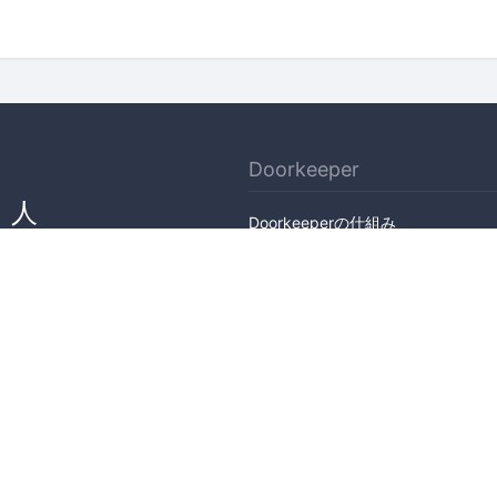
Doorkeeper
、人
Doorkeeperの仕組み
ん
機能
会社概要
料金プラン
主催者ストーリー
ニュース
ブログ