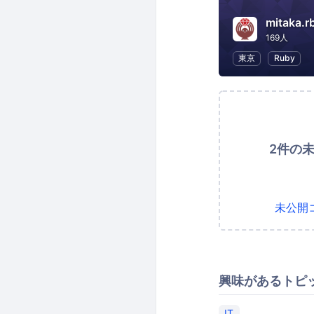
mitaka.r
169人
東京
Ruby
2件の
未公開
興味があるトピ
IT