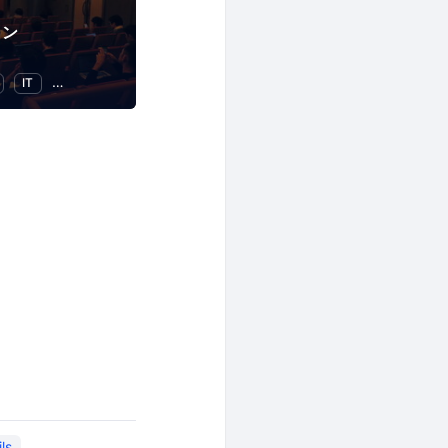
ョン
IT
異業種交流
ls