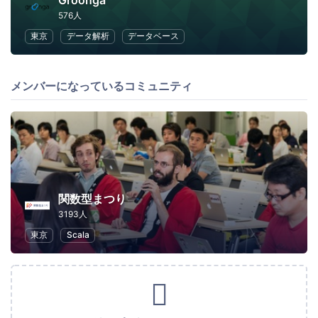
Groonga
576人
東京
データ解析
データベース
メンバーになっているコミュニティ
関数型まつり
3193人
東京
Scala