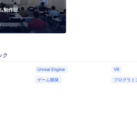
ム制作部
発
ック
Unreal Engine
VR
ゲーム開発
プログラミ