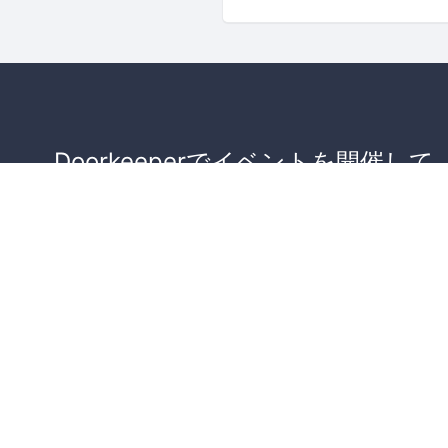
Doorkeeperでイベントを開催して
が集まるコミュニティを作りませ
か？
コミュニティを作ってみる！
詳しくはこちら