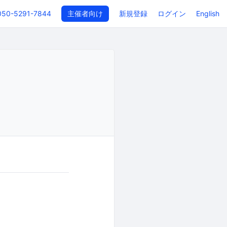
050-5291-7844
主催者向け
新規登録
ログイン
English