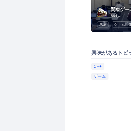
関東ゲー
864人
東京
ゲーム開
興味があるトピ
C++
ゲーム