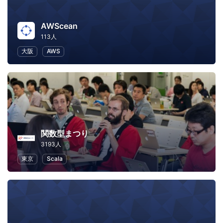
AWScean
113人
大阪
AWS
関数型まつり
3193人
東京
Scala