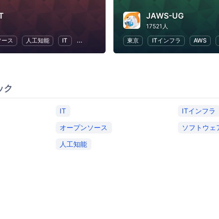
T
JAWS-UG
17521人
ソース
人工知能
IT
IoT
プログラミング
東京
ITインフラ
AWS
ック
IT
ITインフラ
オープンソース
ソフトウェ
人工知能