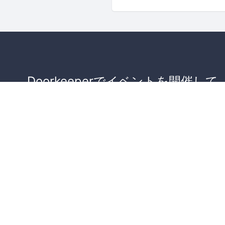
Doorkeeperでイベントを開催して
が集まるコミュニティを作りませ
か？
コミュニティを作ってみる！
詳しくはこちら