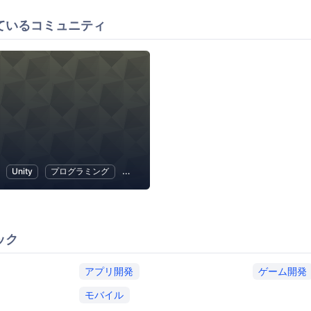
ているコミュニティ
Unity
プログラミング
ゲーム開発
アプリ開発
ック
アプリ開発
ゲーム開発
モバイル