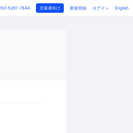
050-5291-7844
主催者向け
新規登録
ログイン
English