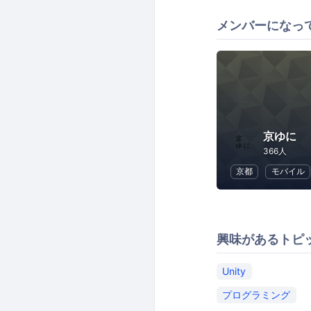
メンバーになっ
京ゆに
366人
京都
モバイル
興味があるトピ
Unity
プログラミング