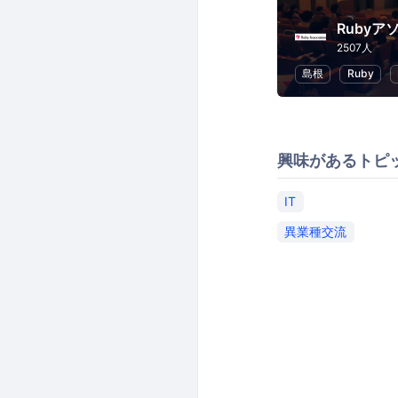
Ruby
2507人
島根
Ruby
興味があるトピ
IT
異業種交流