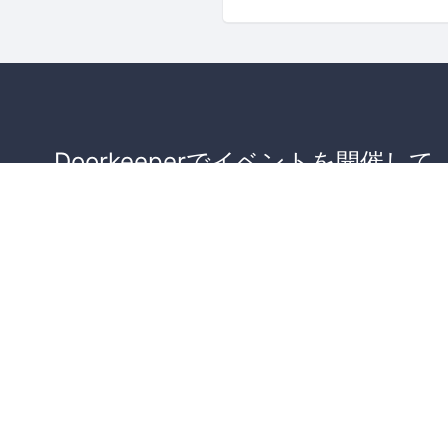
Doorkeeperでイベントを開催して
が集まるコミュニティを作りませ
か？
コミュニティを作ってみる！
詳しくはこちら