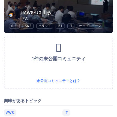
JAWS-UG 山形
56人
山形
AWS
クラウド
IoT
IT
オープンデータ
1件の未公開コミュニティ
未公開コミュニティとは？
興味があるトピック
AWS
IT