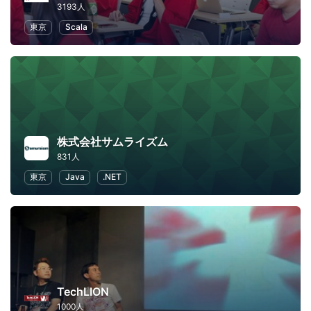
3193人
東京
Scala
株式会社サムライズム
831人
東京
Java
.NET
TechLION
1000人