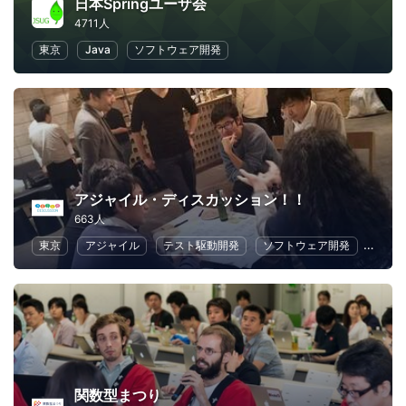
日本Springユーザ会
4711人
東京
Java
ソフトウェア開発
アジャイル・ディスカッション！！
663人
東京
アジャイル
テスト駆動開発
ソフトウェア開発
アプ
関数型まつり