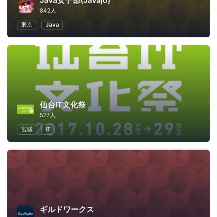
Java女子部(Javajo)
842人
東京
Java
仙台IT文化祭
527人
宮城
IT
ギルドワークス