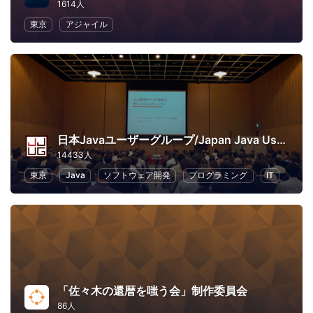
1614人
東京
アジャイル
日本Javaユーザーグループ/Japan Java User Group
14433人
東京
Java
ソフトウェア開発
プログラミング
IT
「佐々木の還暦を嗤う会」制作委員会
86人