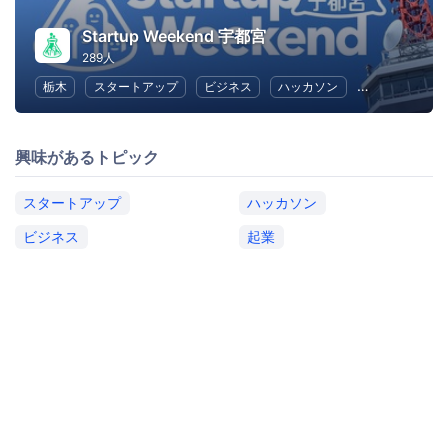
Startup Weekend 宇都宮
289人
栃木
スタートアップ
ビジネス
ハッカソン
起業
女性
興味があるトピック
スタートアップ
ハッカソン
ビジネス
起業