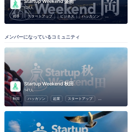
Startup Weekend 盛岡
126人
岩手
スタートアップ
ビジネス
ハッカソン
起業
女性
メンバーになっているコミュニティ
Startup Weekend 秋田
141人
秋田
ハッカソン
起業
スタートアップ
ビジネス
女性