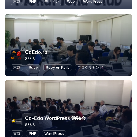
東京
PHP
デザイン
Web
WordPress
CoEdo.rb
823人
東京
Ruby
Ruby on Rails
プログラミング
Co-Edo WordPress 勉強会
538人
東京
PHP
WordPress